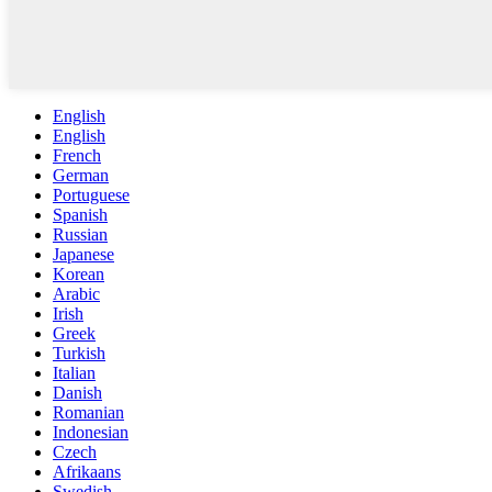
English
English
French
German
Portuguese
Spanish
Russian
Japanese
Korean
Arabic
Irish
Greek
Turkish
Italian
Danish
Romanian
Indonesian
Czech
Afrikaans
Swedish