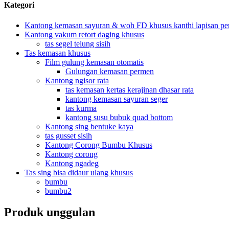
Kategori
Kantong kemasan sayuran & woh FD khusus kanthi lapisan p
Kantong vakum retort daging khusus
tas segel telung sisih
Tas kemasan khusus
Film gulung kemasan otomatis
Gulungan kemasan permen
Kantong ngisor rata
tas kemasan kertas kerajinan dhasar rata
kantong kemasan sayuran seger
tas kurma
kantong susu bubuk quad bottom
Kantong sing bentuke kaya
tas gusset sisih
Kantong Corong Bumbu Khusus
Kantong corong
Kantong ngadeg
Tas sing bisa didaur ulang khusus
bumbu
bumbu2
Produk unggulan