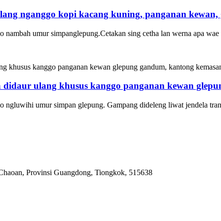
lang nganggo kopi kacang kuning, panganan kewan, g
go nambah umur simpan
glepung
.
Cetakan sing cetha lan werna apa wae
a didaur ulang khusus kanggo panganan kewan glepun
 ngluwihi umur simpan glepung. Gampang dideleng liwat jendela transp
 Chaoan, Provinsi Guangdong, Tiongkok, 515638