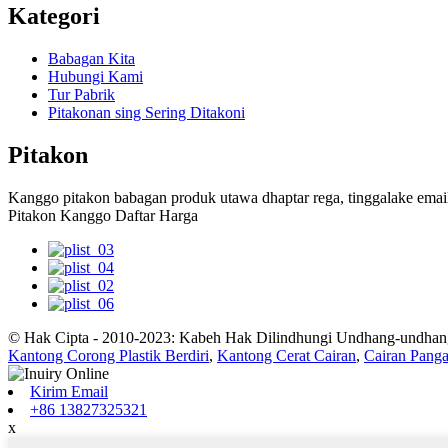
Kategori
Babagan Kita
Hubungi Kami
Tur Pabrik
Pitakonan sing Sering Ditakoni
Pitakon
Kanggo pitakon babagan produk utawa dhaptar rega, tinggalake emai
Pitakon Kanggo Daftar Harga
© Hak Cipta - 2010-2023: Kabeh Hak Dilindhungi Undhang-undhan
Kantong Corong Plastik Berdiri
,
Kantong Cerat Cairan
,
Cairan Pang
Kirim Email
+86 13827325321
x