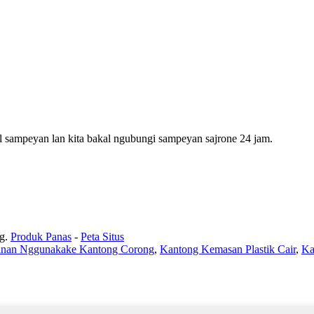
l sampeyan lan kita bakal ngubungi sampeyan sajrone 24 jam.
g.
Produk Panas
-
Peta Situs
anan Nggunakake Kantong Corong
,
Kantong Kemasan Plastik Cair
,
Ka