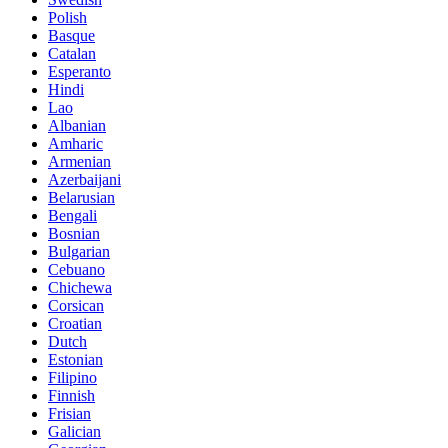
Polish
Basque
Catalan
Esperanto
Hindi
Lao
Albanian
Amharic
Armenian
Azerbaijani
Belarusian
Bengali
Bosnian
Bulgarian
Cebuano
Chichewa
Corsican
Croatian
Dutch
Estonian
Filipino
Finnish
Frisian
Galician