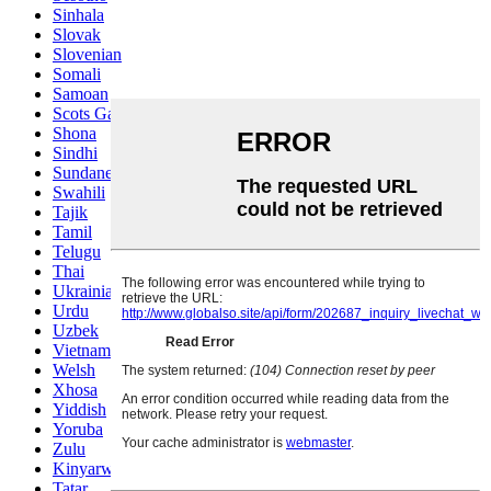
Sinhala
Slovak
Slovenian
Somali
Samoan
Scots Gaelic
Shona
Sindhi
Sundanese
Swahili
Tajik
Tamil
Telugu
Thai
Ukrainian
Urdu
Uzbek
Vietnamese
Welsh
Xhosa
Yiddish
Yoruba
Zulu
Kinyarwanda
Tatar