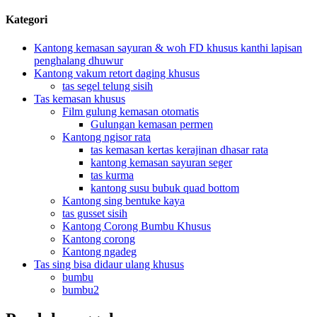
Kategori
Kantong kemasan sayuran & woh FD khusus kanthi lapisan
penghalang dhuwur
Kantong vakum retort daging khusus
tas segel telung sisih
Tas kemasan khusus
Film gulung kemasan otomatis
Gulungan kemasan permen
Kantong ngisor rata
tas kemasan kertas kerajinan dhasar rata
kantong kemasan sayuran seger
tas kurma
kantong susu bubuk quad bottom
Kantong sing bentuke kaya
tas gusset sisih
Kantong Corong Bumbu Khusus
Kantong corong
Kantong ngadeg
Tas sing bisa didaur ulang khusus
bumbu
bumbu2