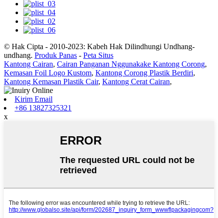
© Hak Cipta - 2010-2023: Kabeh Hak Dilindhungi Undhang-
undhang.
Produk Panas
-
Peta Situs
Kantong Cairan
,
Cairan Panganan Nggunakake Kantong Corong
,
Kemasan Foil Logo Kustom
,
Kantong Corong Plastik Berdiri
,
Kantong Kemasan Plastik Cair
,
Kantong Cerat Cairan
,
Kirim Email
+86 13827325321
x