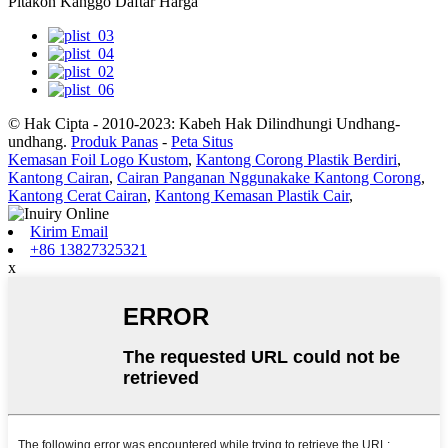
Pitakon Kanggo Daftar Harga
© Hak Cipta - 2010-2023: Kabeh Hak Dilindhungi Undhang-
undhang.
Produk Panas
-
Peta Situs
Kemasan Foil Logo Kustom
,
Kantong Corong Plastik Berdiri
,
Kantong Cairan
,
Cairan Panganan Nggunakake Kantong Corong
,
Kantong Cerat Cairan
,
Kantong Kemasan Plastik Cair
,
Kirim Email
+86 13827325321
x