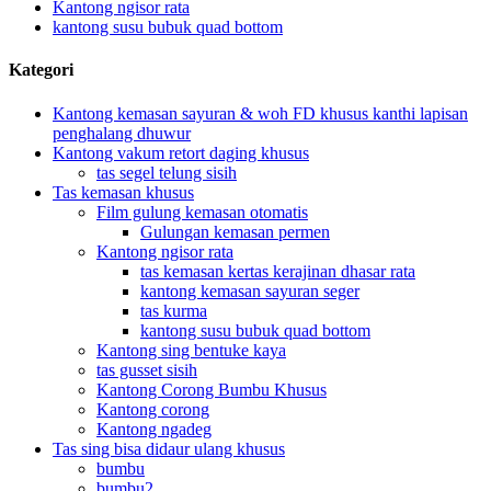
Kantong ngisor rata
kantong susu bubuk quad bottom
Kategori
Kantong kemasan sayuran & woh FD khusus kanthi lapisan
penghalang dhuwur
Kantong vakum retort daging khusus
tas segel telung sisih
Tas kemasan khusus
Film gulung kemasan otomatis
Gulungan kemasan permen
Kantong ngisor rata
tas kemasan kertas kerajinan dhasar rata
kantong kemasan sayuran seger
tas kurma
kantong susu bubuk quad bottom
Kantong sing bentuke kaya
tas gusset sisih
Kantong Corong Bumbu Khusus
Kantong corong
Kantong ngadeg
Tas sing bisa didaur ulang khusus
bumbu
bumbu2