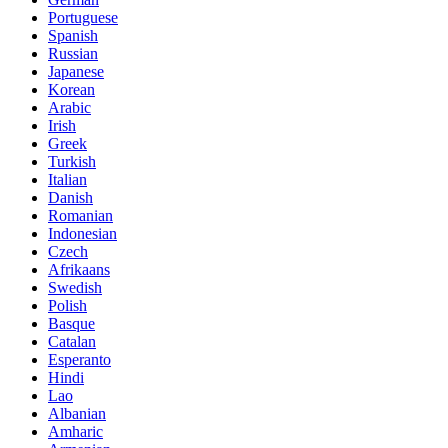
Portuguese
Spanish
Russian
Japanese
Korean
Arabic
Irish
Greek
Turkish
Italian
Danish
Romanian
Indonesian
Czech
Afrikaans
Swedish
Polish
Basque
Catalan
Esperanto
Hindi
Lao
Albanian
Amharic