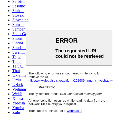
Serbian
Sesotho
Sinhala
Slovak
Slovenian
Somali
Samoan
Scots Gaelic
Shona
Sindhi
Sundanese
Swahili
Tajik
Tamil
Telugu
Thai
Ukrainian
Urdu
Uzbek
Vietnamese
Welsh
Xhosa
Yiddish
Yoruba
Zulu