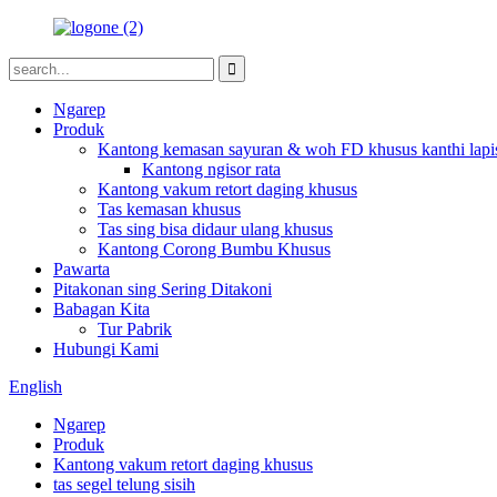
Ngarep
Produk
Kantong kemasan sayuran & woh FD khusus kanthi lap
Kantong ngisor rata
Kantong vakum retort daging khusus
Tas kemasan khusus
Tas sing bisa didaur ulang khusus
Kantong Corong Bumbu Khusus
Pawarta
Pitakonan sing Sering Ditakoni
Babagan Kita
Tur Pabrik
Hubungi Kami
English
Ngarep
Produk
Kantong vakum retort daging khusus
tas segel telung sisih