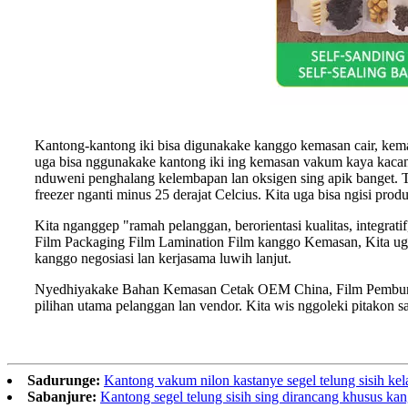
Kantong-kantong iki bisa digunakake kanggo kemasan cair, kema
uga bisa nggunakake kantong iki ing kemasan vakum kaya kacan
nduweni penghalang kelembapan lan oksigen sing apik banget. Tah
freezer nganti minus 25 derajat Celcius. Kita uga bisa ngisi pro
Kita nganggep "ramah pelanggan, berorientasi kualitas, integr
Film Packaging Film Lamination Film kanggo Kemasan, Kita ug
kanggo negosiasi lan kerjasama luwih lanjut.
Nyedhiyakake Bahan Kemasan Cetak OEM China, Film Pembungkus
pilihan utama pelanggan lan vendor. Kita wis nggoleki pitakon 
Sadurunge:
Kantong vakum nilon kastanye segel telung sisih ke
Sabanjure:
Kantong segel telung sisih sing dirancang khusus kan