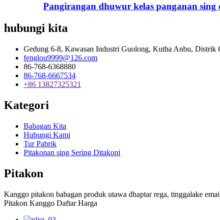
Pangirangan dhuwur kelas panganan sing dip
hubungi kita
Gedung 6-8, Kawasan Industri Guolong, Kutha Anbu, Distrik
fenglou9999@126.com
86-768-6368880
86-768-6667534
+86 13827325321
Kategori
Babagan Kita
Hubungi Kami
Tur Pabrik
Pitakonan sing Sering Ditakoni
Pitakon
Kanggo pitakon babagan produk utawa dhaptar rega, tinggalake emai
Pitakon Kanggo Daftar Harga