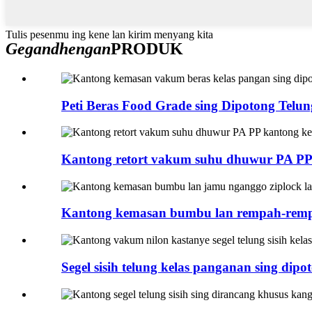
Tulis pesenmu ing kene lan kirim menyang kita
Gegandhengan
PRODUK
Peti Beras Food Grade sing Dipotong Telung 
Kantong retort vakum suhu dhuwur PA PP 
Kantong kemasan bumbu lan rempah-remp
Segel sisih telung kelas panganan sing dipot