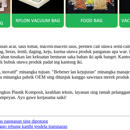
san acar, saus tomat, macem-macem saus, permen cair utawa semi-cair,
g, beras, lentil, daging, keju, kurma utawa produk panganan apa wae
an tusukan lan kekuatan benturan saka bahan iki apik banget. Kantong 
duk bubuk utawa produk padat ing kantong iki.
atif, inovatif" minangka tujuan. "Bebener lan kejujuran" minangka ma
a minangka pabrik OEM sing ditunjuk kanggo sawetara merek produk
 Plastik Komposit, keahlian teknis, layanan sing ramah pelanggan, 
sampeyan. Ayo gawe kerjasama saiki!
las panganan sing dipotong
ggo rebung kanthi jendela transparan