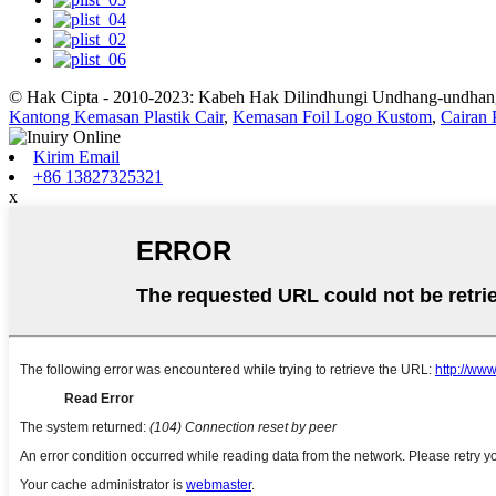
© Hak Cipta - 2010-2023: Kabeh Hak Dilindhungi Undhang-undhan
Kantong Kemasan Plastik Cair
,
Kemasan Foil Logo Kustom
,
Cairan
Kirim Email
+86 13827325321
x