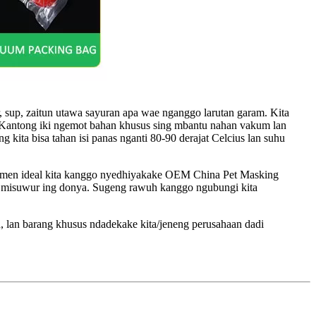
 sup, zaitun utawa sayuran apa wae nganggo larutan garam. Kita
. Kantong iki ngemot bahan khusus sing mbantu nahan vakum lan
kita bisa tahan isi panas nganti 80-90 derajat Celcius lan suhu
najemen ideal kita kanggo nyedhiyakake OEM China Pet Masking
 misuwur ing donya. Sugeng rawuh kanggo ngubungi kita
lan barang khusus ndadekake kita/jeneng perusahaan dadi